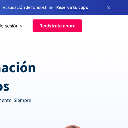
×
 recaudación de fondos!
Reserva tu cupo
de sesión
Regístrate ahora
nación
os
mente. Siempre