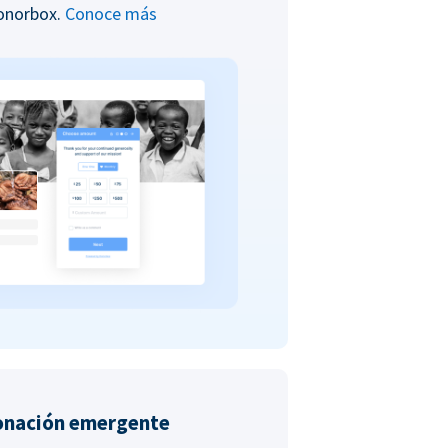
Donorbox.
Conoce más
onación emergente