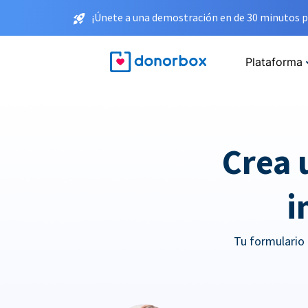
¡Únete a una demostración en de 30 minutos p
Plataforma
Crea 
i
Tu formulario