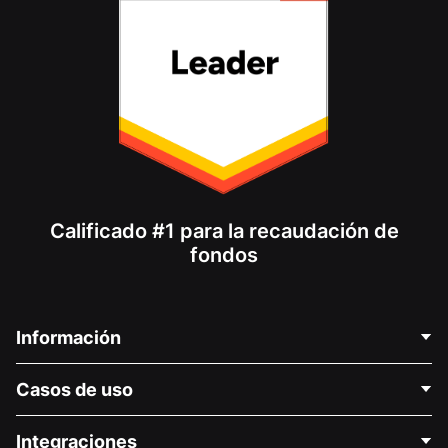
Calificado #1 para la recaudación de
fondos
Información
Contáctenos
Casos de uso
Acerca de nosotros
Blog
Recaudación de fondos para fines políticos
Integraciones