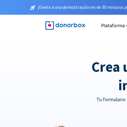
¡Únete a una demostración en de 30 minutos p
Plataforma
Crea 
i
Tu formulario