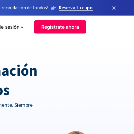
×
 recaudación de fondos!
Reserva tu cupo
de sesión
Regístrate ahora
nación
os
mente. Siempre