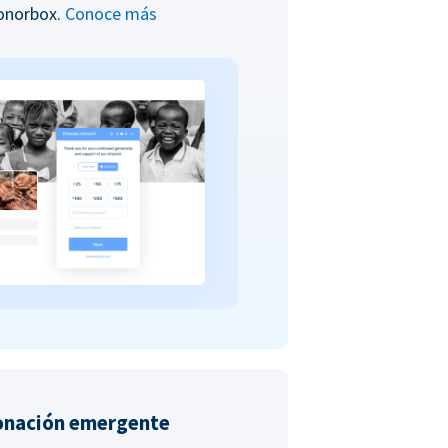
Donorbox.
Conoce más
onación emergente