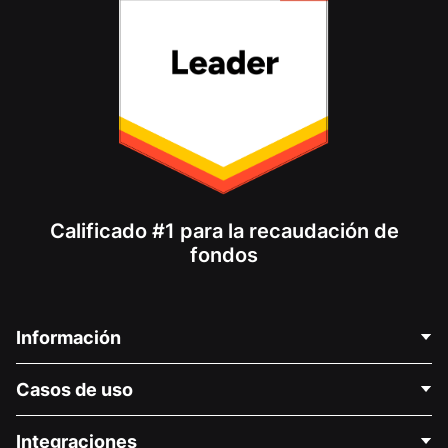
Calificado #1 para la recaudación de
fondos
Información
Contáctenos
Casos de uso
Acerca de nosotros
Blog
Recaudación de fondos para fines políticos
Integraciones