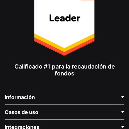
Calificado #1 para la recaudación de
fondos
Información
Contáctenos
Casos de uso
Acerca de nosotros
Blog
Recaudación de fondos para fines políticos
Integraciones