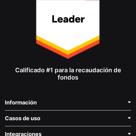
Calificado #1 para la recaudación de
fondos
Información
Contáctenos
Casos de uso
Acerca de nosotros
Blog
Recaudación de fondos para fines políticos
Integraciones