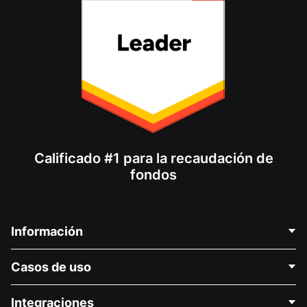
Calificado #1 para la recaudación de
fondos
Información
Contáctenos
Casos de uso
Acerca de nosotros
Blog
Recaudación de fondos para fines políticos
Integraciones