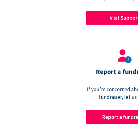
Visit Suppor
Report a fund
If you’re concerned abo
fundraiser, let us
Report a fundra