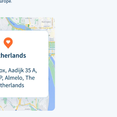
urope.