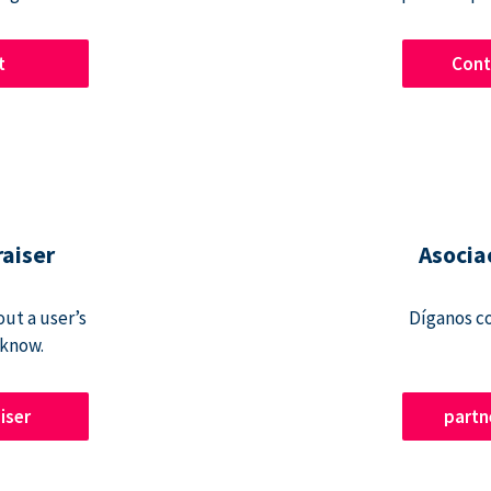
t
Cont
raiser
Asocia
ut a user’s
Díganos c
 know.
iser
part