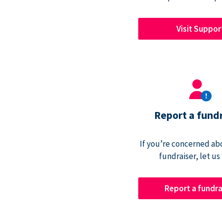
Visit Suppor
Report a fund
If you’re concerned abo
fundraiser, let us
Report a fundra