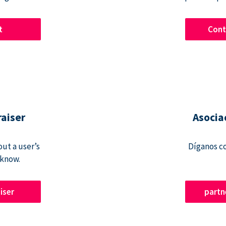
t
Cont
raiser
Asocia
ut a user’s
Díganos c
 know.
iser
part