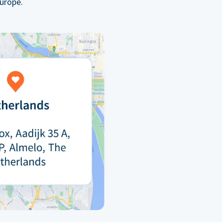
urope.