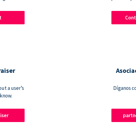
t
Cont
raiser
Asocia
ut a user’s
Díganos c
 know.
iser
part