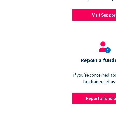
Visit Suppor
Report a fund
If you’re concerned abo
fundraiser, let us
Report a fundra