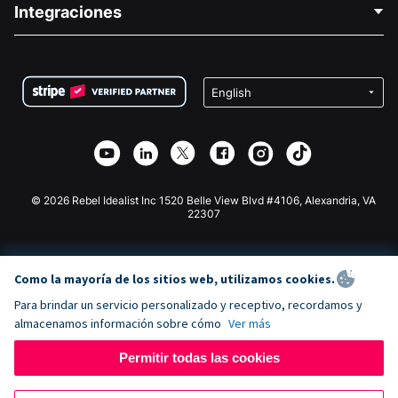
Integraciones
Carreras
Recaudación de fondos para fines médicos
Preguntas frecuentes
Recaudación de fondos para organizaciones sin fines
Plugin de donaciones de WordPress
Condiciones
de lucro
Formulario de donaciones de Squarespace
Privacidad
Recaudación de fondos para escuelas
Plugin de donaciones de Wix
Seguridad
Recaudación de fondos para organizaciones benéficas
Aplicación de donaciones de Weebly
Asociación de afiliados
Aplicación de donaciones de Webflow
Biblioteca
Donaciones de Joomla
Documentación de la API + Zapier
© 2026 Rebel Idealist Inc 1520 Belle View Blvd #4106, Alexandria, VA
22307
Como la mayoría de los sitios web, utilizamos cookies.
Para brindar un servicio personalizado y receptivo, recordamos y
almacenamos información sobre cómo
Ver más
Permitir todas las cookies