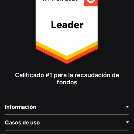
Calificado #1 para la recaudación de
fondos
Información
Contáctenos
Casos de uso
Acerca de nosotros
Blog
Recaudación de fondos para fines políticos