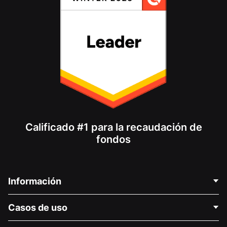
Calificado #1 para la recaudación de
fondos
Información
Contáctenos
Casos de uso
Acerca de nosotros
Blog
Recaudación de fondos para fines políticos