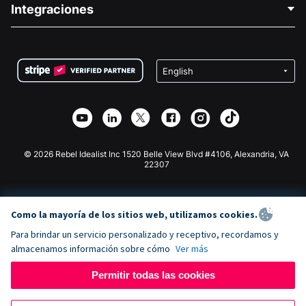
Integraciones
Carreras
Recaudación de fondos para fines médicos
Preguntas frecuentes
Recaudación de fondos para organizaciones sin fines
Plugin de donaciones de WordPress
Condiciones
de lucro
Formulario de donaciones de Squarespace
Privacidad
Recaudación de fondos para escuelas
Plugin de donaciones de Wix
Seguridad
Recaudación de fondos para organizaciones benéficas
Aplicación de donaciones de Weebly
Asociación de afiliados
Aplicación de donaciones de Webflow
Biblioteca
Donaciones de Joomla
Documentación de la API + Zapier
© 2026 Rebel Idealist Inc 1520 Belle View Blvd #4106, Alexandria, VA
22307
Como la mayoría de los sitios web, utilizamos cookies.
Para brindar un servicio personalizado y receptivo, recordamos y
almacenamos información sobre cómo
Ver más
Permitir todas las cookies