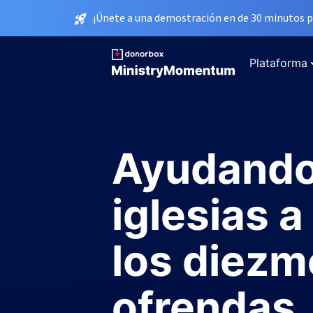
¡Únete a una demostración en de 30 minutos p
Plataforma
Ayudando 
iglesias 
los diezm
ofrendas