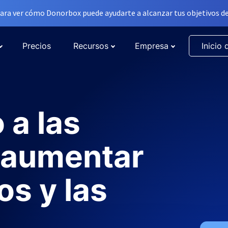
ara ver cómo Donorbox puede ayudarte a alcanzar tus objetivos de
Precios
Recursos
Empresa
Inicio 
a las
a aumentar
os y las