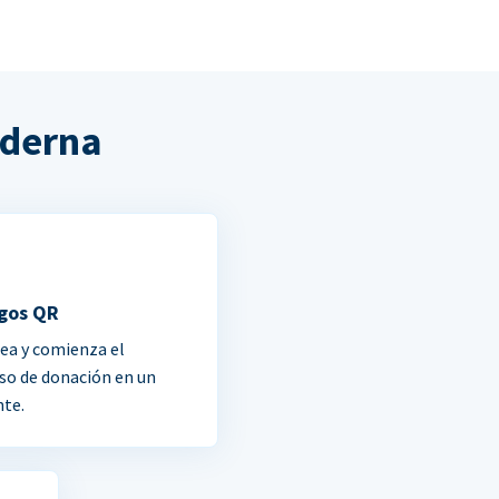
oderna
gos QR
ea y comienza el
so de donación en un
nte.