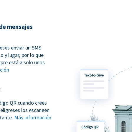
 de mensajes
reses enviar un SMS
 y lugar, por lo que
mpre está a solo unos
ción
s
digo QR cuando crees
eligreses los escaneen
stante.
Más información