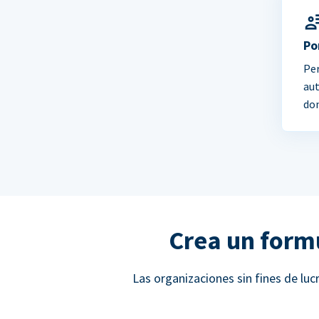
Po
Per
au
do
Crea un form
Las organizaciones sin fines de l