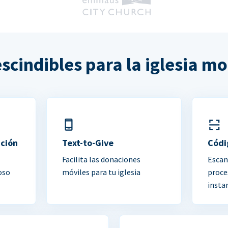
scindibles para la iglesia m
ación
Text-to-Give
Códi
Facilita las donaciones
Escan
oso
móviles para tu iglesia
proce
insta