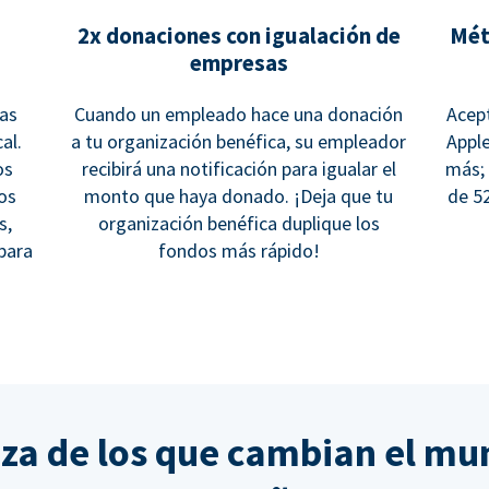
2x donaciones con igualación de
Mét
empresas
cas
Cuando un empleado hace una donación
Acept
al.
a tu organización benéfica, su empleador
Apple
os
recibirá una notificación para igualar el
más;
los
monto que haya donado. ¡Deja que tu
de 5
s,
organización benéfica duplique los
para
fondos más rápido!
nza de los que cambian el mu