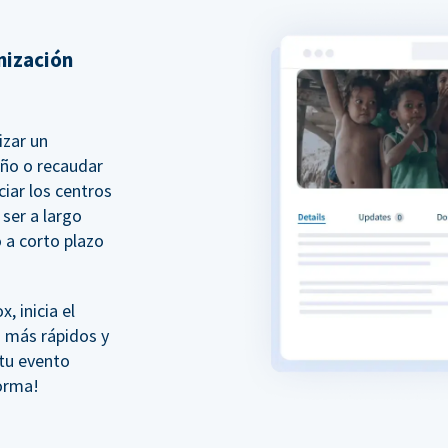
nización
izar un
año o recaudar
iar los centros
ser a largo
 a corto plazo
 inicia el
 más rápidos y
 tu evento
forma!