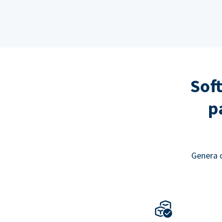
Sof
p
Genera c