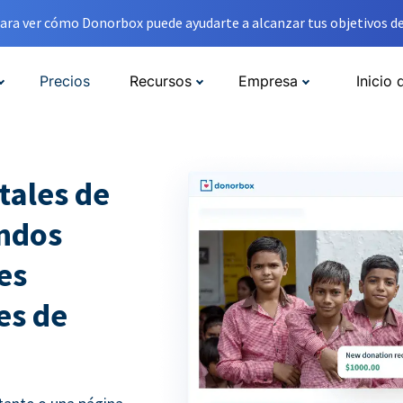
ara ver cómo Donorbox puede ayudarte a alcanzar tus objetivos de
Precios
Recursos
Empresa
Inicio 
tales de
ondos
es
es de