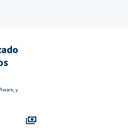
zado
os
ftware, y