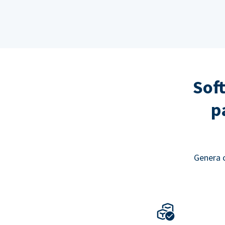
Sof
p
Genera c