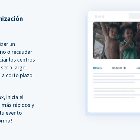
nización
izar un
año o recaudar
iar los centros
ser a largo
 a corto plazo
 inicia el
 más rápidos y
 tu evento
forma!