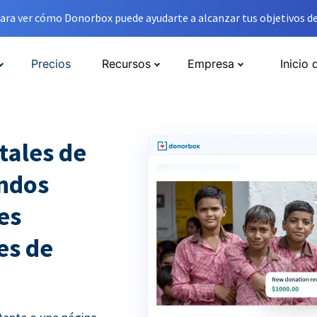
ara ver cómo Donorbox puede ayudarte a alcanzar tus objetivos de
Precios
Recursos
Empresa
Inicio 
tales de
ondos
es
es de