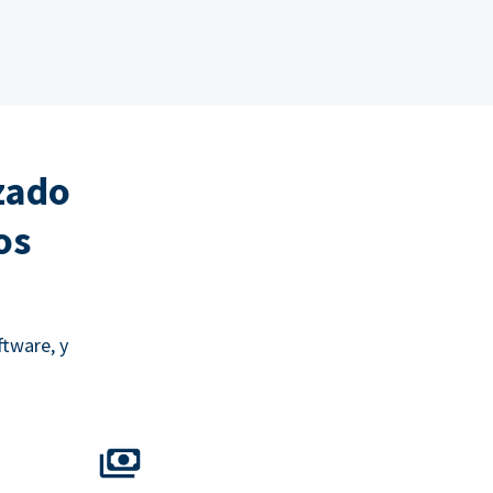
zado
os
ftware, y