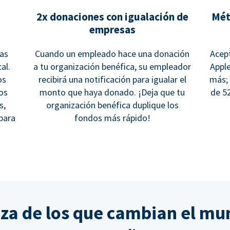
2x donaciones con igualación de
Mét
empresas
cas
Cuando un empleado hace una donación
Acept
al.
a tu organización benéfica, su empleador
Apple
os
recibirá una notificación para igualar el
más;
los
monto que haya donado. ¡Deja que tu
de 5
s,
organización benéfica duplique los
para
fondos más rápido!
nza de los que cambian el mu