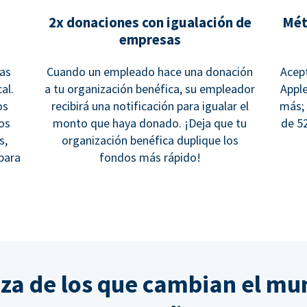
2x donaciones con igualación de
Mét
empresas
cas
Cuando un empleado hace una donación
Acept
al.
a tu organización benéfica, su empleador
Apple
os
recibirá una notificación para igualar el
más;
los
monto que haya donado. ¡Deja que tu
de 5
s,
organización benéfica duplique los
para
fondos más rápido!
nza de los que cambian el mu