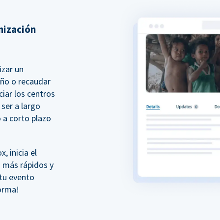
nización
izar un
año o recaudar
iar los centros
ser a largo
 a corto plazo
 inicia el
 más rápidos y
 tu evento
forma!