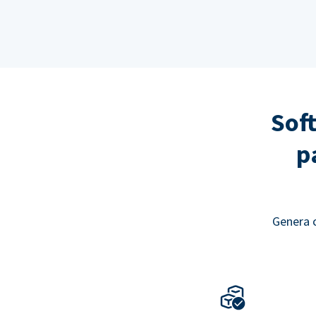
Sof
p
Genera c