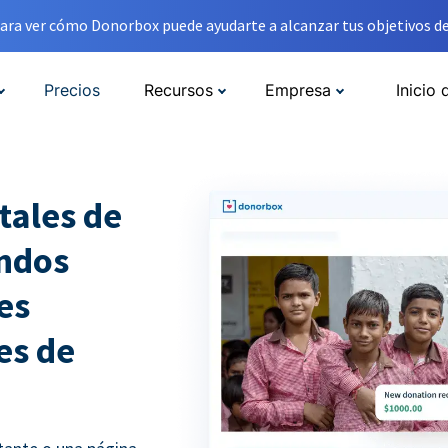
ara ver cómo Donorbox puede ayudarte a alcanzar tus objetivos de
Precios
Recursos
Empresa
Inicio 
tales de
ondos
es
es de