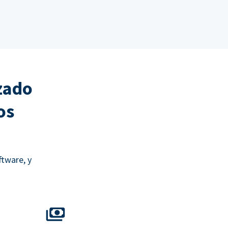
zado
os
ftware, y