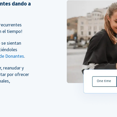
entes dando a
recurrentes
n el tiempo!
 se sientan
tiéndoles
 de Donantes
.
, reanudar y
tar por ofrecer
ales,