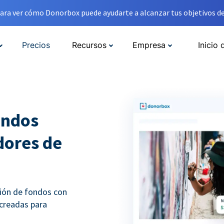
ara ver cómo Donorbox puede ayudarte a alcanzar tus objetivos de
Precios
Recursos
Empresa
Inicio 
ondos
adores de
ción de fondos con
 creadas para