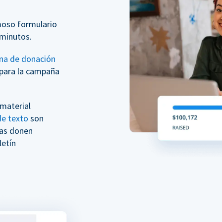
moso formulario
minutos.
na de donación
para la campaña
 material
e texto
son
nas donen
etín