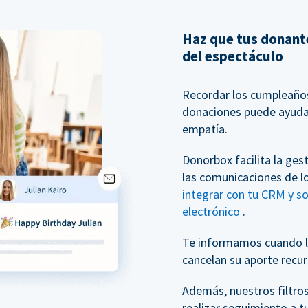
Haz que tus donante
del espectáculo
Recordar los cumpleaños 
donaciones puede ayudar
empatía.
Donorbox facilita la ges
las comunicaciones de l
integrar con tu CRM y s
electrónico
.
Te informamos cuando l
cancelan su aporte recur
Además, nuestros filtro
realizar seguimiento a t