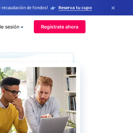
×
 recaudación de fondos!
Reserva tu cupo
de sesión
Regístrate ahora