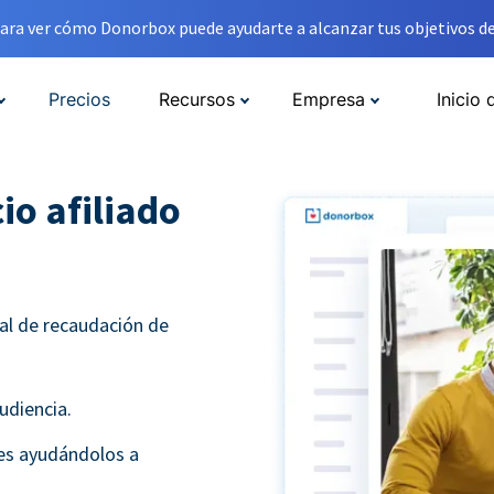
ara ver cómo Donorbox puede ayudarte a alcanzar tus objetivos de
Precios
Recursos
Empresa
Inicio 
io afiliado
al de recaudación de
udiencia.
tes ayudándolos a