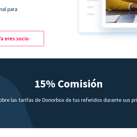
nal para
Ya eres socio
15% Comisión
bre las tarifas de Donorbox de tus referidos durante sus p