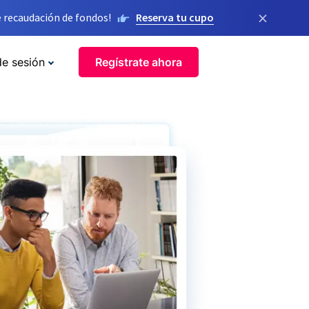
×
 recaudación de fondos!
Reserva tu cupo
de sesión
Regístrate ahora