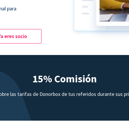
nal para
Ya eres socio
15% Comisión
bre las tarifas de Donorbox de tus referidos durante sus p