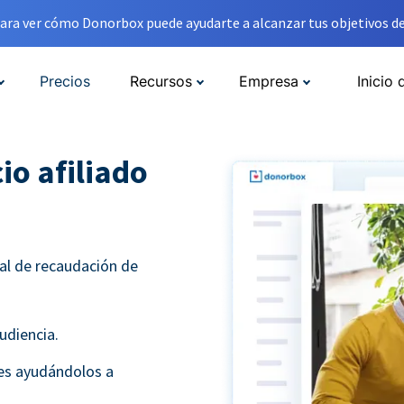
ara ver cómo Donorbox puede ayudarte a alcanzar tus objetivos de
Precios
Recursos
Empresa
Inicio 
io afiliado
al de recaudación de
udiencia.
tes ayudándolos a