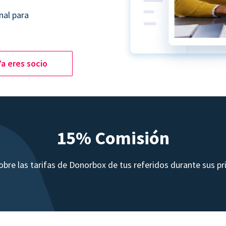
nal para
Ya eres socio
15% Comisión
bre las tarifas de Donorbox de tus referidos durante sus p