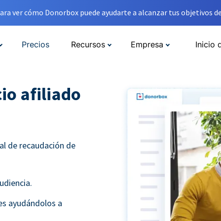
ara ver cómo Donorbox puede ayudarte a alcanzar tus objetivos de
Precios
Recursos
Empresa
Inicio 
io afiliado
al de recaudación de
udiencia.
tes ayudándolos a