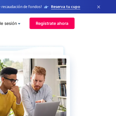
×
 recaudación de fondos!
Reserva tu cupo
de sesión
Regístrate ahora