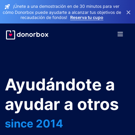
¡Únete a una demostración en de 30 minutos para ver
×
cómo Donorbox puede ayudarte a alcanzar tus objetivos de
recaudación de fondos!
Reserva tu cupo
Ayudándote a
ayudar a otros
since 2014