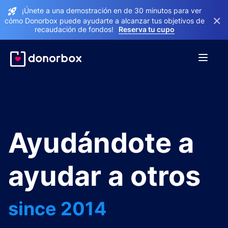
¡Únete a una demostración en de 30 minutos para ver
×
cómo Donorbox puede ayudarte a alcanzar tus objetivos de
recaudación de fondos!
Reserva tu cupo
Ayudándote a
ayudar a otros
since 2014