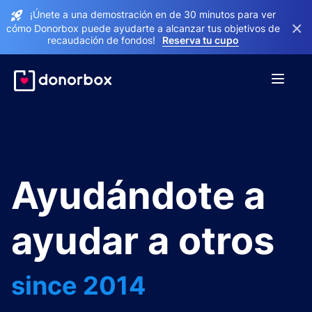
¡Únete a una demostración en de 30 minutos para ver
×
cómo Donorbox puede ayudarte a alcanzar tus objetivos de
recaudación de fondos!
Reserva tu cupo
Ayudándote a
ayudar a otros
since 2014