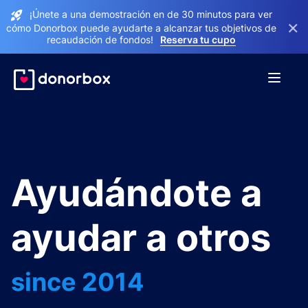
¡Únete a una demostración en de 30 minutos para ver
×
cómo Donorbox puede ayudarte a alcanzar tus objetivos de
recaudación de fondos!
Reserva tu cupo
Ayudándote a
ayudar a otros
since 2014