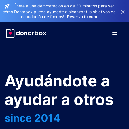
¡Únete a una demostración en de 30 minutos para ver
×
cómo Donorbox puede ayudarte a alcanzar tus objetivos de
recaudación de fondos!
Reserva tu cupo
Ayudándote a
ayudar a otros
since 2014