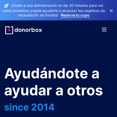
¡Únete a una demostración en de 30 minutos para ver
×
cómo Donorbox puede ayudarte a alcanzar tus objetivos de
recaudación de fondos!
Reserva tu cupo
Ayudándote a
ayudar a otros
since 2014