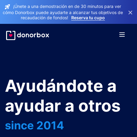
¡Únete a una demostración en de 30 minutos para ver
×
cómo Donorbox puede ayudarte a alcanzar tus objetivos de
recaudación de fondos!
Reserva tu cupo
Ayudándote a
ayudar a otros
since 2014