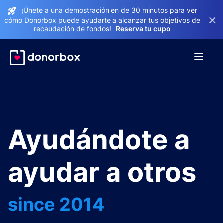
¡Únete a una demostración en de 30 minutos para ver
×
cómo Donorbox puede ayudarte a alcanzar tus objetivos de
recaudación de fondos!
Reserva tu cupo
Ayudándote a
ayudar a otros
since 2014