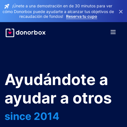
¡Únete a una demostración en de 30 minutos para ver
×
cómo Donorbox puede ayudarte a alcanzar tus objetivos de
recaudación de fondos!
Reserva tu cupo
Ayudándote a
ayudar a otros
since 2014