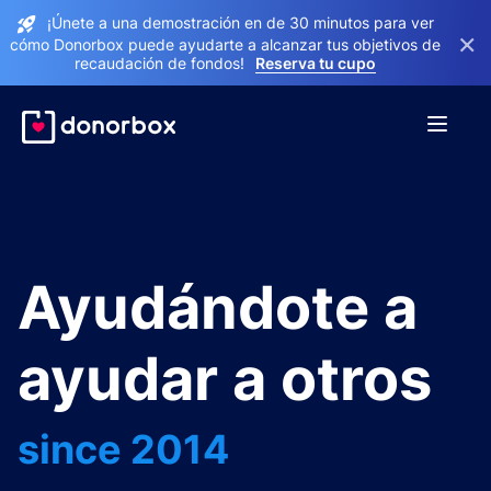
¡Únete a una demostración en de 30 minutos para ver
×
cómo Donorbox puede ayudarte a alcanzar tus objetivos de
recaudación de fondos!
Reserva tu cupo
Ayudándote a
ayudar a otros
since 2014