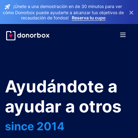
¡Únete a una demostración en de 30 minutos para ver
×
cómo Donorbox puede ayudarte a alcanzar tus objetivos de
recaudación de fondos!
Reserva tu cupo
Ayudándote a
ayudar a otros
since 2014