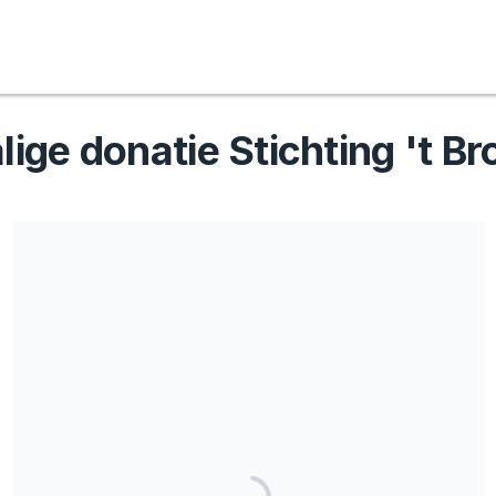
ige donatie Stichting 't B
Stichting ‘t Broekbos – Hermalen 40, 5481 XX Schijndel – KVK
81881088 – 073-2080044 - info@stichtingtbroekbos.nl