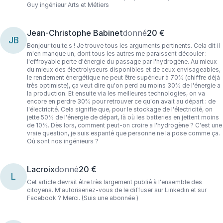
Guy ingénieur Arts et Métiers
Jean-Christophe Babinet
donné
20 €
JB
Bonjour tou.te.s ! Je trouve tous les arguments pertinents. Cela dit il
m'en manque un, dont tous les autres me paraissent découler :
l'effroyable perte d'énergie du passage par l'hydrogène. Au mieux
du mieux des électrolyseurs disponibles et de ceux envisageables,
le rendement énergétique ne peut être supérieur à 70% (chiffre déjà
très optimiste), ça veut dire qu'on perd au moins 30% de l'énergie a
la production. Et ensuite via les meilleures technologies, on va
encore en perdre 30% pour retrouver ce qu'on avait au départ : de
l'électricité. Cela signifie que, pour le stockage de l'électricité, on
jette 50% de l'énergie de départ, là où les batteries en jettent moins
de 10%. Dès lors, comment peut-on croire a l'hydrogène ? C'est une
vraie question, je suis espanté que personne ne la pose comme ça.
Où sont nos ingénieurs ?
Lacroix
donné
20 €
L
Cet article devrait être très largement publié à l'ensemble des
citoyens. M'autoriseriez-vous de le diffuser sur Linkedin et sur
Facebook ? Merci. (Suis une abonnée )