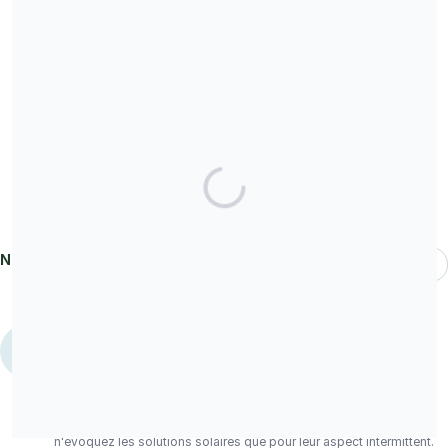
échange de votre contribution.
Partagez notre campagne
Nos donateurs
Les plus récents
Guy DUCHAMP
donné
1 €
GD
Bonjour, J'ai été abonné et n'ai pas renouvelé mon abonnement. Et
je ne le regrette pas car je vous trouvé un peu trop orientés, et
aujourd'hui, à tendance mercantile, avec ces encarts publicitaires
qui vantent un climatiseur sans montage à 137 €, véritable
escroquerie, dont vous vous rendez ainsi complices ! Et vous
n'évoquez les solutions solaires que pour leur aspect intermittent.