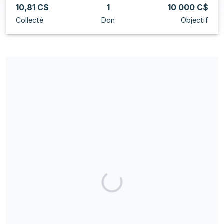
10,81 C$
1
10 000 C$
Collecté
Don
Objectif
Veuillez noter qu'en 2024, vous pouvez donner jusqu'à 1750 $,
tant au niveau national qu'au niveau des circonscriptions, pour
une contribution totale de 3350 $. Votre crédit d'impôt maximal
possible pour l'année est de 650 $. Les entreprises ne sont pas
admissibles à faire des dons aux partis politiques au Canada.
Partagez notre campagne