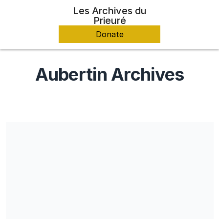
Les Archives du
Prieuré
Donate
Aubertin Archives
Les dons ouvrent droit à une réduction d'impôt sur le revenu
égale à 66 % du montant versé, dans la limite de 20 % du
revenu imposable pour les particuliers résidents en France ainsi
que pour les entreprises françaises.
Share our campaign